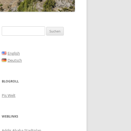
Suchen
nach:
English
Deutsch
BLOGROLL
Pis Welt
WEBLINKS
Addis Ababa Stadtplan