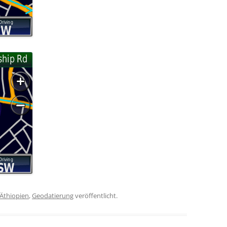
Äthiopien
,
Geodatierung
veröffentlicht.