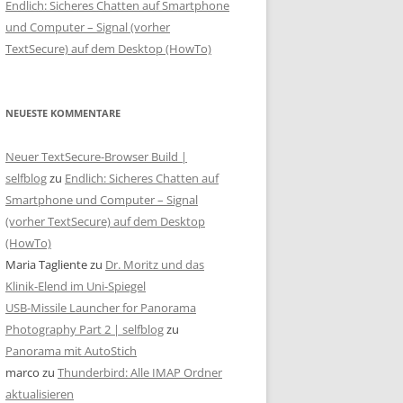
Endlich: Sicheres Chatten auf Smartphone
und Computer – Signal (vorher
TextSecure) auf dem Desktop (HowTo)
NEUESTE KOMMENTARE
Neuer TextSecure-Browser Build |
selfblog
zu
Endlich: Sicheres Chatten auf
Smartphone und Computer – Signal
(vorher TextSecure) auf dem Desktop
(HowTo)
Maria Tagliente
zu
Dr. Moritz und das
Klinik-Elend im Uni-Spiegel
USB-Missile Launcher for Panorama
Photography Part 2 | selfblog
zu
Panorama mit AutoStich
marco
zu
Thunderbird: Alle IMAP Ordner
aktualisieren