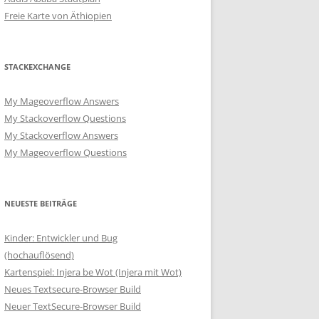
Freie Karte von Äthiopien
STACKEXCHANGE
My Mageoverflow Answers
My Stackoverflow Questions
My Stackoverflow Answers
My Mageoverflow Questions
NEUESTE BEITRÄGE
Kinder: Entwickler und Bug
(hochauflösend)
Kartenspiel: Injera be Wot (Injera mit Wot)
Neues Textsecure-Browser Build
Neuer TextSecure-Browser Build