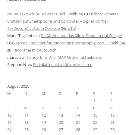
Neuer TextSecure-Browser Build | selfblog
zu
Endlich: Sicheres
Chatten auf Smartphone und Computer – Signal (vorher
TextSecure) auf dem Desktop (HowTo)
Maria Tagliente
zu
Dr. Moritz und das Klinik-Elend im Uni-Spiegel
USB-Missile Launcher for Panorama Photography Part 2 | selfblog
zu
Panorama mit AutoStich
marco
zu
Thunderbird: Alle IMAP Ordner aktualisieren
Stephan N.
zu
Festplattenaktivität kontrollieren
August 2026
M
D
M
D
F
S
S
1
2
3
4
5
6
7
8
9
10
11
12
13
14
15
16
17
18
19
20
21
22
23
24
25
26
27
28
29
30