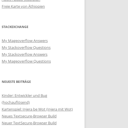
Freie Karte von Äthiopien
STACKEXCHANGE
My Mageoverflow Answers
My Stackoverflow Questions
My Stackoverflow Answers
My Mageoverflow Questions
NEUESTE BEITRÄGE
Kinder: Entwickler und Bug
(hochauflösend)
Kartenspiel: Injera be Wot (Injera mit Wot)
Neues Textsecure-Browser Build
Neuer TextSecure-Browser Build