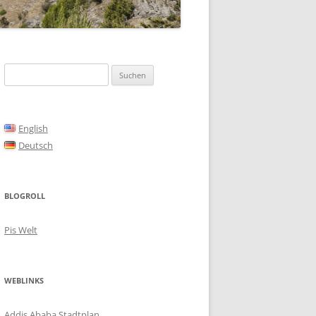
Suchen
nach:
English
Deutsch
BLOGROLL
Pis Welt
WEBLINKS
Addis Ababa Stadtplan