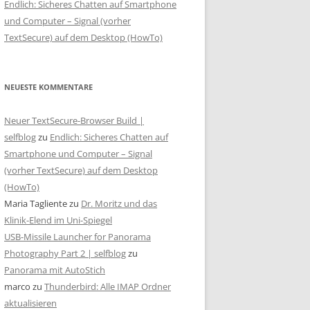
Endlich: Sicheres Chatten auf Smartphone
und Computer – Signal (vorher
TextSecure) auf dem Desktop (HowTo)
NEUESTE KOMMENTARE
Neuer TextSecure-Browser Build |
selfblog
zu
Endlich: Sicheres Chatten auf
Smartphone und Computer – Signal
(vorher TextSecure) auf dem Desktop
(HowTo)
Maria Tagliente
zu
Dr. Moritz und das
Klinik-Elend im Uni-Spiegel
USB-Missile Launcher for Panorama
Photography Part 2 | selfblog
zu
Panorama mit AutoStich
marco
zu
Thunderbird: Alle IMAP Ordner
aktualisieren